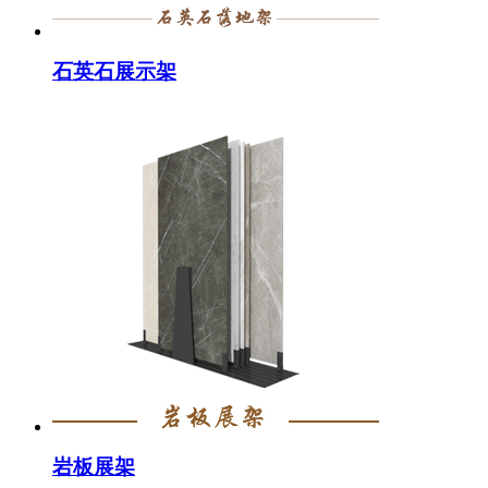
石英石展示架
岩板展架