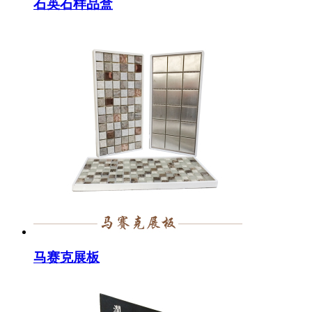
石英石样品盒
马赛克展板